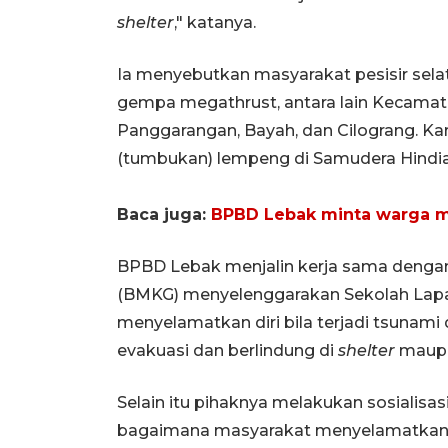
shelter
," katanya.
Ia menyebutkan masyarakat pesisir sel
gempa megathrust, antara lain Kecamat
Panggarangan, Bayah, dan Cilograng. Ka
(tumbukan) lempeng di Samudera Hindia,
Baca juga:
BPBD Lebak minta warga ma
BPBD Lebak menjalin kerja sama dengan 
(BMKG) menyelenggarakan Sekolah Lapan
menyelamatkan diri bila terjadi tsunami d
evakuasi dan berlindung di
shelter
maupu
Selain itu pihaknya melakukan sosialis
bagaimana masyarakat menyelamatkan ji