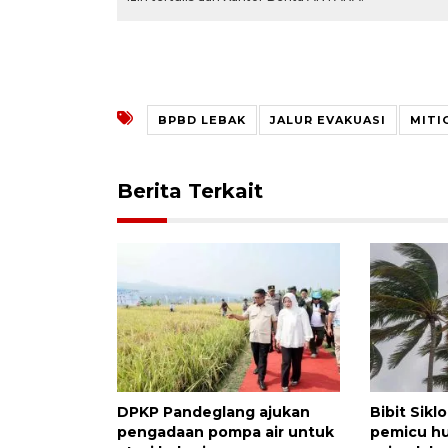
BPBD LEBAK
JALUR EVAKUASI
MITI
Berita Terkait
DPKP Pandeglang ajukan
Bibit Sik
pengadaan pompa air untuk
pemicu hu