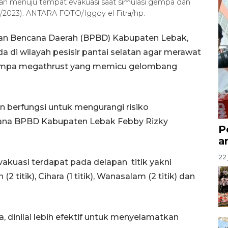
lan menuju tempat evakuasi saat simulasi gempa dan
7/2023). ANTARA FOTO/Iggoy el Fitra/hp.
an Bencana Daerah (BPBD) Kabupaten Lebak,
 di wilayah pesisir pantai selatan agar merawat
 gempa megathrust yang memicu gelombang
an berfungsi untuk mengurangi risiko
sana BPBD Kabupaten Lebak Febby Rizky
P
a
22 
evakuasi terdapat pada delapan titik yakni
 titik), Cihara (1 titik), Wanasalam (2 titik) dan
a, dinilai lebih efektif untuk menyelamatkan