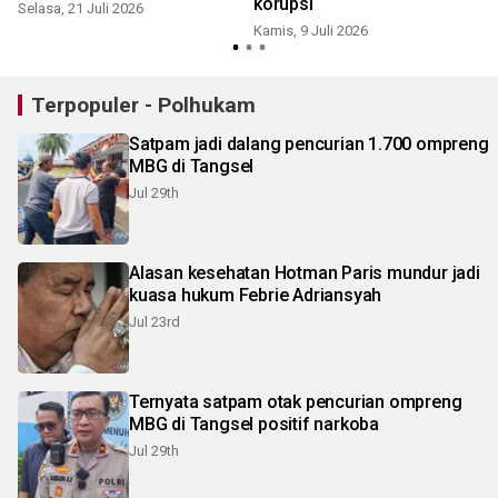
korupsi
Selasa, 21 Juli 2026
Kamis, 9 Juli 2026
S
Terpopuler - Polhukam
Satpam jadi dalang pencurian 1.700 ompreng
MBG di Tangsel
Jul 29th
Alasan kesehatan Hotman Paris mundur jadi
kuasa hukum Febrie Adriansyah
Jul 23rd
Ternyata satpam otak pencurian ompreng
MBG di Tangsel positif narkoba
Jul 29th