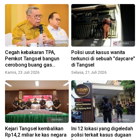
Cegah kebakaran TPA,
Polisi usut kasus wanita
Pemkot Tangsel bangun
terkunci di sebuah "daycare"
cerobong buang gas
di Tangsel
metana
Kamis, 23 Juli 2026
Selasa, 21 Juli 2026
S
Kejari Tangsel kembalikan
Ini 12 lokasi yang digeledah
Rp14,2 miliar ke kas negara
polisi terkait kasus dugaan