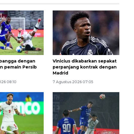
c bangga dengan
Vinicius dikabarkan sepakat
n pemain Persib
perpanjang kontrak dengan
Madrid
Awas penipuan berbasis AI
026 08:10
7 Agustus 2026 07:05
2026-08-07 13:45:00