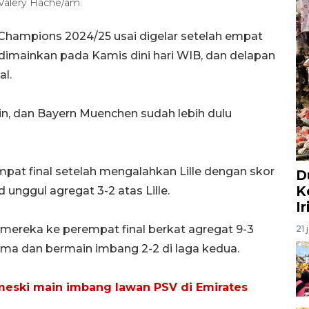
/Valery Hache/am.
 Champions 2024/25 usai digelar setelah empat
 dimainkan pada Kamis dini hari WIB, dan delapan
l.
ain, dan Bayern Muenchen sudah lebih dulu
pat final setelah mengalahkan Lille dengan skor
D
K
nggul agregat 3-2 atas Lille.
I
mereka ke perempat final berkat agregat 9-3
21 
ama dan bermain imbang 2-2 di laga kedua.
 meski main imbang lawan PSV di Emirates