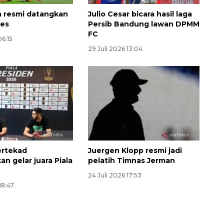
an resmi datangkan
Julio Cesar bicara hasil laga
nes
Persib Bandung lawan DPMM
FC
06:15
29 Juli 2026 13:04
ertekad
Juergen Klopp resmi jadi
n gelar juara Piala
pelatih Timnas Jerman
24 Juli 2026 17:53
18:47