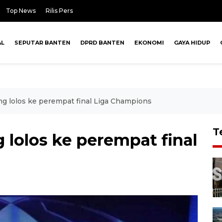
Top News
Rilis Pers
AL
SEPUTAR BANTEN
DPRD BANTEN
EKONOMI
GAYA HIDUP
ang lolos ke perempat final Liga Champions
T
g lolos ke perempat final