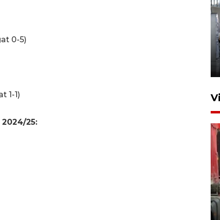
Kunjungan Lebaran di Rutan
at 0-5)
Kelas IIB Serang
)
22 Maret 2026 21:26
t 1-1)
V
 2024/25:
Kunjungi Cilegon, China lirik
potensi kerjasama di bidang
maritim