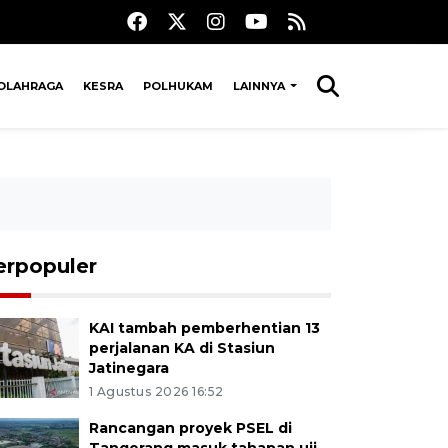
OLAHRAGA
KESRA
POLHUKAM
LAINNYA
erpopuler
KAI tambah pemberhentian 13
perjalanan KA di Stasiun
Jatinegara
1 Agustus 2026 16:52
Rancangan proyek PSEL di