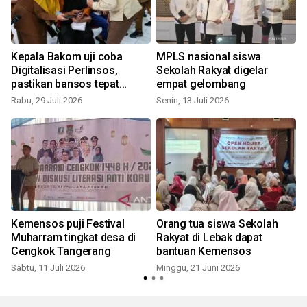
Kepala Bakom uji coba
MPLS nasional siswa
Digitalisasi Perlinsos,
Sekolah Rakyat digelar
pastikan bansos tepat
empat gelombang
sasaran
Rabu, 29 Juli 2026
Senin, 13 Juli 2026
K
Kemensos puji Festival
Orang tua siswa Sekolah
Muharram tingkat desa di
Rakyat di Lebak dapat
i
Cengkok Tangerang
bantuan Kemensos
S
Sabtu, 11 Juli 2026
Minggu, 21 Juni 2026