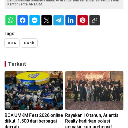
pengindeksan otomatis untuk AI di situs web ini tanpa izin tertulis dari
Kantor Berita ANTARA.
Tags:
BCA
Bank
Terkait
BCA UMKM Fest 2026 online
Rayakan 10 tahun, Atlantis
g
diikuti 1.500 dari berbagai
Realty hadirkan solusi
daerah
semakin komprehensif