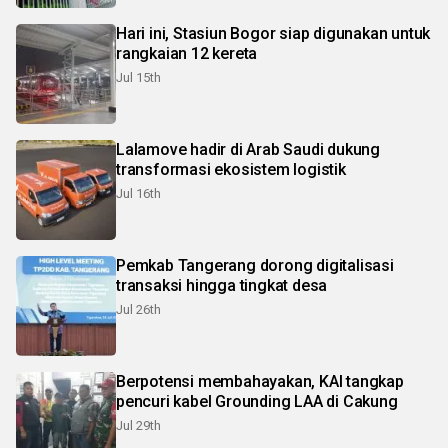
Hari ini, Stasiun Bogor siap digunakan untuk
rangkaian 12 kereta
Jul 15th
Lalamove hadir di Arab Saudi dukung
transformasi ekosistem logistik
Jul 16th
Pemkab Tangerang dorong digitalisasi
transaksi hingga tingkat desa
Jul 26th
Berpotensi membahayakan, KAI tangkap
pencuri kabel Grounding LAA di Cakung
Jul 29th