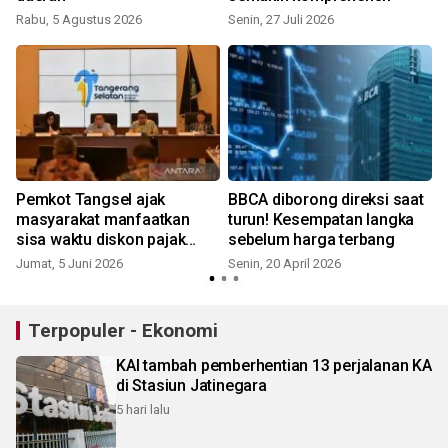
Rabu, 5 Agustus 2026
Senin, 27 Juli 2026
J
Pemkot Tangsel ajak
BBCA diborong direksi saat
masyarakat manfaatkan
turun! Kesempatan langka
sisa waktu diskon pajak
sebelum harga terbang
PBB-P2
Jumat, 5 Juni 2026
Senin, 20 April 2026
S
Terpopuler - Ekonomi
KAI tambah pemberhentian 13 perjalanan KA
di Stasiun Jatinegara
5 hari lalu