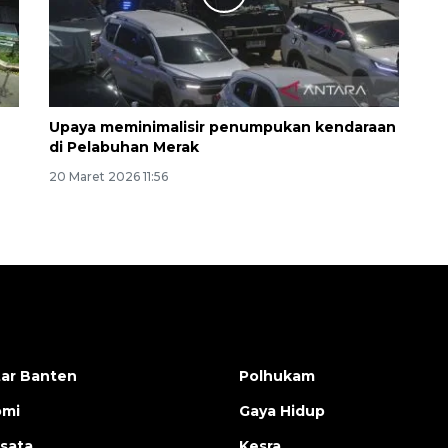
Upaya meminimalisir penumpukan kendaraan
di Pelabuhan Merak
20 Maret 2026 11:56
ar Banten
Polhukam
omi
Gaya Hidup
isata
Kesra