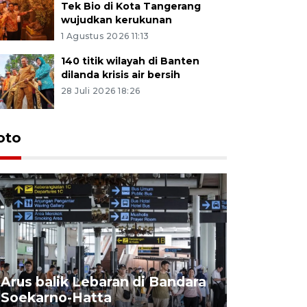
Tek Bio di Kota Tangerang
wujudkan kerukunan
1 Agustus 2026 11:13
140 titik wilayah di Banten
dilanda krisis air bersih
28 Juli 2026 18:26
oto
Arus balik Lebaran di Bandara
Target k
Soekarno-Hatta
saat libu