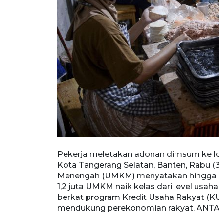
Tangerang
Pekerja meletakan adonan dimsum ke lo
nengah
Kota Tangerang Selatan, Banten, Rabu (
1,2 juta
Menengah (UMKM) menyatakan hingga sem
enengah berkat
1,2 juta UMKM naik kelas dari level usah
m mendukung
berkat program Kredit Usaha Rakyat (K
mendukung perekonomian rakyat. ANTA