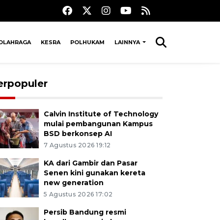
OLAHRAGA
KESRA
POLHUKAM
LAINNYA
erpopuler
Calvin Institute of Technology
mulai pembangunan Kampus
BSD berkonsep AI
7 Agustus 2026 19:12
KA dari Gambir dan Pasar
Senen kini gunakan kereta
new generation
5 Agustus 2026 17:02
Persib Bandung resmi