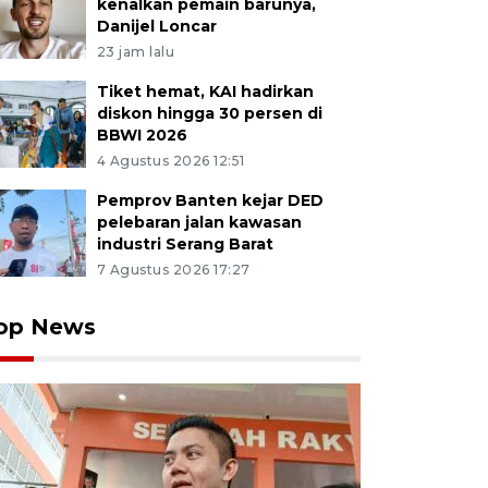
kenalkan pemain barunya,
Danijel Loncar
23 jam lalu
Tiket hemat, KAI hadirkan
diskon hingga 30 persen di
BBWI 2026
4 Agustus 2026 12:51
Pemprov Banten kejar DED
pelebaran jalan kawasan
industri Serang Barat
7 Agustus 2026 17:27
op News
ja menaburkan irisan wortel ke adonan dimsum di Gri
at, Kota Tangerang Selatan, Banten, Rabu (30/7/2025).
 dan Menengah (UMKM) menyatakan hingga semester I-
arget 1,2 juta UMKM naik kelas dari level usaha mikro ke 
gah berkat program Kredit Usaha Rakyat (KUR) yang
 mendukung perekonomian rakyat. ANTARA FOTO/Putr