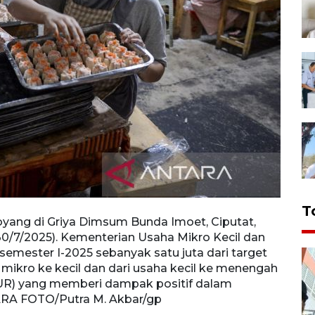
T
yang di Griya Dimsum Bunda Imoet, Ciputat,
Peker
30/7/2025). Kementerian Usaha Mikro Kecil dan
Ciput
ester I-2025 sebanyak satu juta dari target
Kecil
a mikro ke kecil dan dari usaha kecil ke menengah
dari t
UR) yang memberi dampak positif dalam
menen
RA FOTO/Putra M. Akbar/gp
dalam