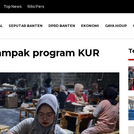
Top News
Rilis Pers
AL
SEPUTAR BANTEN
DPRD BANTEN
EKONOMI
GAYA HIDUP
dampak program KUR
T