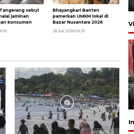
22 Maret 2026 21:26
 Tangerang sebut
Bhayangkari Banten
 halal jaminan
pamerkan UMKM lokal di
aan konsumen
Bazar Nusantara 2026
V
11:10
26 Juli 2026 05:31
Kunjungi Cilegon, China lirik
potensi kerjasama di bidang
maritim
31 Juli 2026 17:40
I