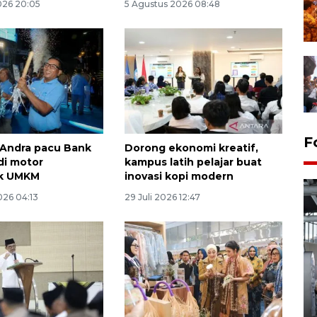
026 20:05
5 Agustus 2026 08:48
F
Andra pacu Bank
Dorong ekonomi kreatif,
di motor
kampus latih pelajar buat
k UMKM
inovasi kopi modern
026 04:13
29 Juli 2026 12:47
Kunjungan Lebaran di Rutan
Kelas IIB Serang