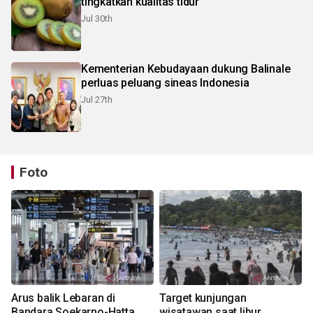
tingkatkan kualitas tidur
Jul 30th
Kementerian Kebudayaan dukung Balinale
perluas peluang sineas Indonesia
Jul 27th
Foto
Arus balik Lebaran di
Target kunjungan
Bandara Soekarno-Hatta
wisatawan saat libur