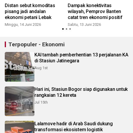
Distan sebut komoditas
Dampak konektivitas
pisang jadi andalan
wilayah, Pemprov Banten
ekonomi petani Lebak
catat tren ekonomi positif
Minggu, 14 Juni 2026
Sabtu, 13 Juni 2026
S
Terpopuler - Ekonomi
KAI tambah pemberhentian 13 perjalanan KA
di Stasiun Jatinegara
Aug 1st
Hari ini, Stasiun Bogor siap digunakan untuk
rangkaian 12 kereta
Jul 15th
Lalamove hadir di Arab Saudi dukung
transformasi ekosistem logistik