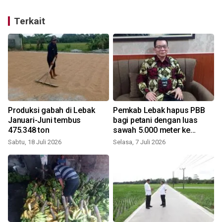
Terkait
Produksi gabah di Lebak
Pemkab Lebak hapus PBB
Januari-Juni tembus
bagi petani dengan luas
475.348 ton
sawah 5.000 meter ke
bawah
Sabtu, 18 Juli 2026
Selasa, 7 Juli 2026
K