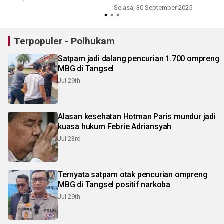
Selasa, 30 September 2025
J
Terpopuler - Polhukam
Satpam jadi dalang pencurian 1.700 ompreng
MBG di Tangsel
Jul 29th
Alasan kesehatan Hotman Paris mundur jadi
kuasa hukum Febrie Adriansyah
Jul 23rd
Ternyata satpam otak pencurian ompreng
MBG di Tangsel positif narkoba
Jul 29th