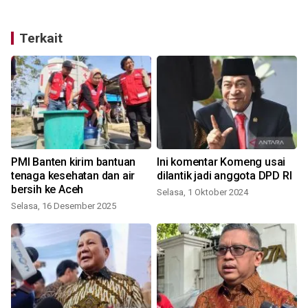
Terkait
PMI Banten kirim bantuan
Ini komentar Komeng usai
s
tenaga kesehatan dan air
dilantik jadi anggota DPD RI
bersih ke Aceh
Selasa, 1 Oktober 2024
Selasa, 16 Desember 2025
S