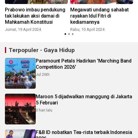
Prabowo imbau pendukung
Megawati undang sahabat
tak lakukan aksi damai di
rayakan Idul Fitri di
Mahkamah Konstitusi
kediamannya
Jumat, 19 April 2024
Rabu, 10 April 2024
S
Terpopuler - Gaya Hidup
Paramount Petals Hadirkan 'Marching Band
Competition 2026'
Jul 26th
Maroon 5 dijadwalkan manggung di Jakarta
5 Februari
3 hari lalu
F&B ID nobatkan Tea-rista terbaik Indonesia