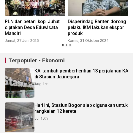
PLN dan petani kopi Juhut
Disperindag Banten dorong
ciptakan Desa Eduwisata
pelaku IKM lakukan ekspor
Mandiri
produk
Jumat, 27 Juni 2025
Kamis, 31 Oktober 2024
M
Terpopuler - Ekonomi
KAI tambah pemberhentian 13 perjalanan KA
di Stasiun Jatinegara
Aug 1st
Hari ini, Stasiun Bogor siap digunakan untuk
rangkaian 12 kereta
Jul 15th