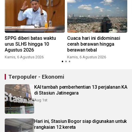
SPPG diberi batas waktu
Cuaca hari ini didominasi
urus SLHS hingga 10
cerah berawan hingga
Agustus 2026
berawan tebal
Kamis, 6 Agustus 2026
Kamis, 6 Agustus 2026
K
Terpopuler - Ekonomi
KAI tambah pemberhentian 13 perjalanan KA
di Stasiun Jatinegara
Aug 1st
Hari ini, Stasiun Bogor siap digunakan untuk
rangkaian 12 kereta