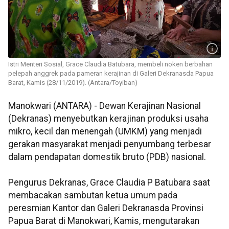
Istri Menteri Sosial, Grace Claudia Batubara, membeli noken berbahan
pelepah anggrek pada pameran kerajinan di Galeri Dekranasda Papua
Barat, Kamis (28/11/2019). (Antara/Toyiban)
Manokwari (ANTARA) - Dewan Kerajinan Nasional
(Dekranas) menyebutkan kerajinan produksi usaha
mikro, kecil dan menengah (UMKM) yang menjadi
gerakan masyarakat menjadi penyumbang terbesar
dalam pendapatan domestik bruto (PDB) nasional.
Pengurus Dekranas, Grace Claudia P Batubara saat
membacakan sambutan ketua umum pada
peresmian Kantor dan Galeri Dekranasda Provinsi
Papua Barat di Manokwari, Kamis, mengutarakan