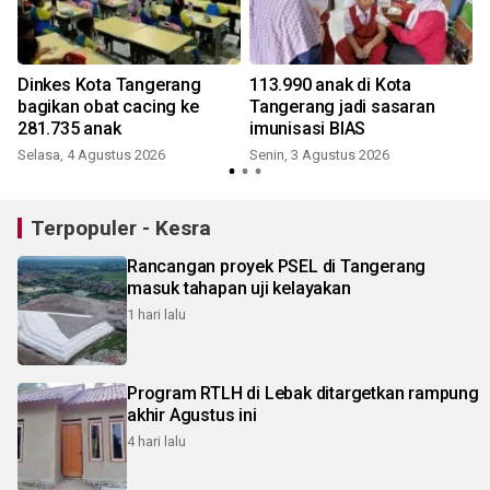
Dinkes Kota Tangerang
113.990 anak di Kota
bagikan obat cacing ke
Tangerang jadi sasaran
281.735 anak
imunisasi BIAS
Selasa, 4 Agustus 2026
Senin, 3 Agustus 2026
S
Terpopuler - Kesra
Rancangan proyek PSEL di Tangerang
masuk tahapan uji kelayakan
1 hari lalu
Program RTLH di Lebak ditargetkan rampung
akhir Agustus ini
4 hari lalu