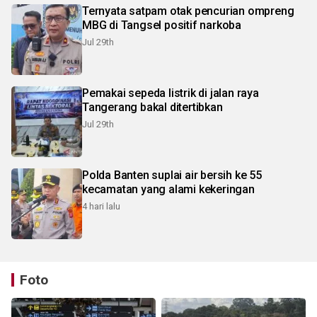
Ternyata satpam otak pencurian ompreng
MBG di Tangsel positif narkoba
Jul 29th
Pemakai sepeda listrik di jalan raya
Tangerang bakal ditertibkan
Jul 29th
Polda Banten suplai air bersih ke 55
kecamatan yang alami kekeringan
4 hari lalu
Foto