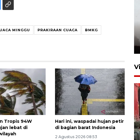
CUACA MINGGU
PRAKIRAAN CUACA
BMKG
V
lon Tropis 94W
Hari ini, waspadai hujan petir
jan lebat di
di bagian barat Indonesia
wilayah
2 Agustus 2026 08:53