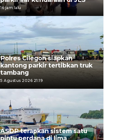
16 jam lalu
Polres Cilegon siapkan
kantong parkir tertibkan truk
tambang
5 Agustus 2026 21:19
ASDP terapkan sistem satu
pintu perdana di lima