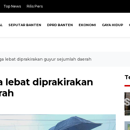
Top News
Rilis Pers
AL
SEPUTAR BANTEN
DPRD BANTEN
EKONOMI
GAYA HIDUP
a lebat diprakirakan guyur sejumlah daerah
T
 lebat diprakirakan
rah