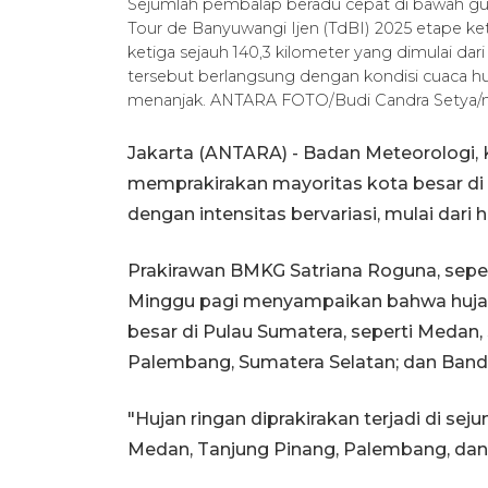
Sejumlah pembalap beradu cepat di bawah guy
Tour de Banyuwangi Ijen (TdBI) 2025 etape ket
ketiga sejauh 140,3 kilometer yang dimulai da
tersebut berlangsung dengan kondisi cuaca huj
menanjak. ANTARA FOTO/Budi Candra Setya/
Jakarta (ANTARA) - Badan Meteorologi, 
memprakirakan mayoritas kota besar di 
dengan intensitas bervariasi, mulai dari h
Prakirawan BMKG Satriana Roguna, sepe
Minggu pagi menyampaikan bahwa hujan r
besar di Pulau Sumatera, seperti Medan,
Palembang, Sumatera Selatan; dan Ban
"Hujan ringan diprakirakan terjadi di sej
Medan, Tanjung Pinang, Palembang, dan