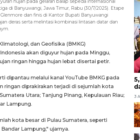
uran hujan pada gelaran balap sepeda internasional
iga di Banyuwangi, Jawa Timur, Rabu (30/7/2025). Etape
ri Glenmore dan finis di Kantor Bupati Banyuwangi
an deras serta melintasi kombinasi lintasan datar dan
nym.
Klimatologi, dan Geofisika (BMKG)
Indonesia akan diguyur hujan pada Minggu,
ujan ringan hingga hujan lebat disertai petir.
rti dipantau melalui kanal YouTube BMKG pada
5
d
ingan diprakirakan terjadi di sejumlah kota
 Sumatera Utara; Tanjung Pinang, Kepulauan Riau;
3 
dar Lampung.
umlah kota besar di Pulau Sumatera, seperti
 Bandar Lampung," ujarnya.