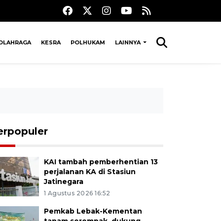
OLAHRAGA
KESRA
POLHUKAM
LAINNYA
erpopuler
KAI tambah pemberhentian 13
perjalanan KA di Stasiun
Jatinegara
1 Agustus 2026 16:52
Pemkab Lebak-Kementan