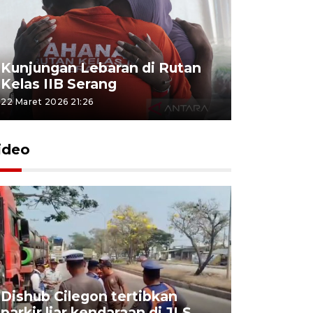
Kunjungan Lebaran di Rutan
Kelas IIB Serang
22 Maret 2026 21:26
ideo
Dishub Cilegon tertibkan
parkir liar kendaraan di JLS