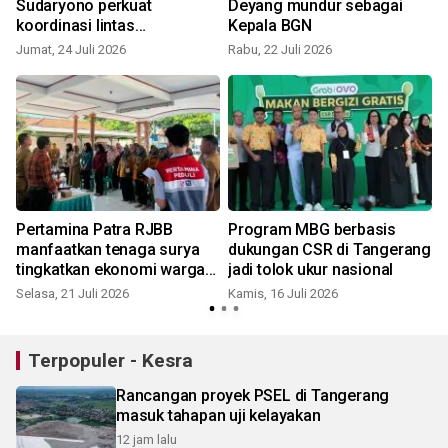
Sudaryono perkuat
Deyang mundur sebagai
koordinasi lintas
Kepala BGN
kementerian
Jumat, 24 Juli 2026
Rabu, 22 Juli 2026
S
Pertamina Patra RJBB
Program MBG berbasis
manfaatkan tenaga surya
dukungan CSR di Tangerang
tingkatkan ekonomi warga
jadi tolok ukur nasional
Balongan
Selasa, 21 Juli 2026
Kamis, 16 Juli 2026
S
Terpopuler - Kesra
Rancangan proyek PSEL di Tangerang
masuk tahapan uji kelayakan
12 jam lalu