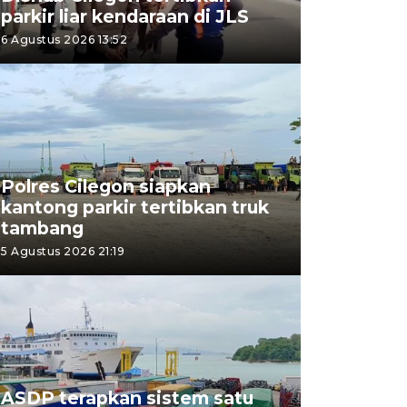
parkir liar kendaraan di JLS
6 Agustus 2026 13:52
Polres Cilegon siapkan
kantong parkir tertibkan truk
tambang
5 Agustus 2026 21:19
ASDP terapkan sistem satu