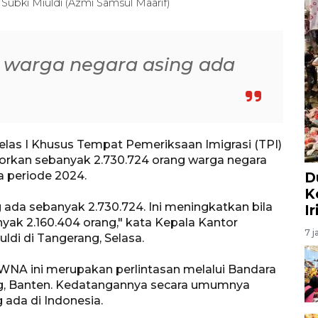
 Subki Miuldi (Azmi Samsul Maarif)
 warga negara asing ada
.
elas I Khusus Tempat Pemeriksaan Imigrasi (TPI)
orkan sebanyak 2.730.724 orang warga negara
a periode 2024.
D
K
 ada sebanyak 2.730.724. Ini meningkatkan bila
I
yak 2.160.404 orang," kata Kepala Kantor
7 j
uldi di Tangerang, Selasa.
 WNA ini merupakan perlintasan melalui Bandara
ng, Banten. Kedatangannya secara umumnya
 ada di Indonesia.