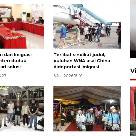
 dan Imigrasi
Terlibat sindikat judol,
anten duduk
puluhan WNA asal China
ri solusi
dideportasi Imigrasi
V
6:27
6 Juli 2026 15:01