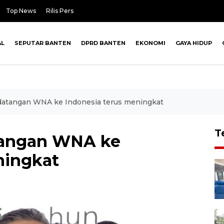
Top News
Rilis Pers
AL
SEPUTAR BANTEN
DPRD BANTEN
EKONOMI
GAYA HIDUP
datangan WNA ke Indonesia terus meningkat
T
tangan WNA ke
ningkat