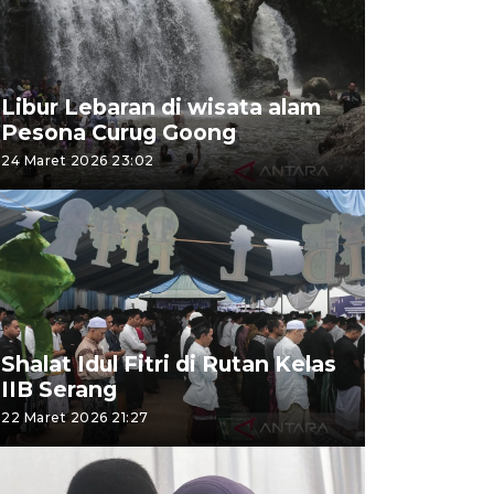
Libur Lebaran di wisata alam
Pesona Curug Goong
24 Maret 2026 23:02
Shalat Idul Fitri di Rutan Kelas
IIB Serang
22 Maret 2026 21:27