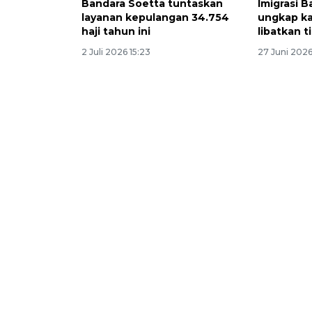
Bandara Soetta tuntaskan
Imigrasi 
layanan kepulangan 34.754
ungkap ka
haji tahun ini
libatkan 
2 Juli 2026 15:23
27 Juni 2026