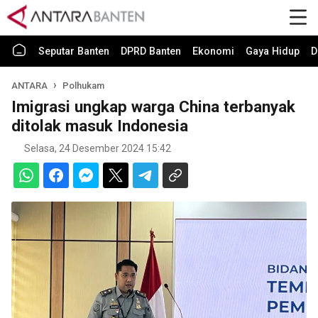
Seputar Banten
DPRD Banten
Ekonomi
Gaya Hidup
D
ANTARA
Polhukam
Imigrasi ungkap warga China terbanyak
ditolak masuk Indonesia
Selasa, 24 Desember 2024 15:42