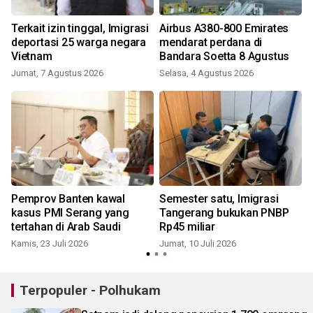
Terkait izin tinggal, Imigrasi
Airbus A380-800 Emirates
deportasi 25 warga negara
mendarat perdana di
Vietnam
Bandara Soetta 8 Agustus
Jumat, 7 Agustus 2026
Selasa, 4 Agustus 2026
K
a
Pemprov Banten kawal
Semester satu, Imigrasi
kasus PMI Serang yang
Tangerang bukukan PNBP
tertahan di Arab Saudi
Rp45 miliar
Kamis, 23 Juli 2026
Jumat, 10 Juli 2026
K
Terpopuler - Polhukam