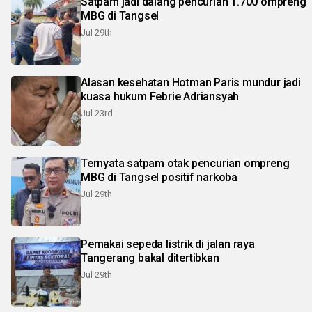
Satpam jadi dalang pencurian 1.700 ompreng
MBG di Tangsel
Jul 29th
Alasan kesehatan Hotman Paris mundur jadi
kuasa hukum Febrie Adriansyah
Jul 23rd
Ternyata satpam otak pencurian ompreng
MBG di Tangsel positif narkoba
Jul 29th
Pemakai sepeda listrik di jalan raya
Tangerang bakal ditertibkan
Jul 29th