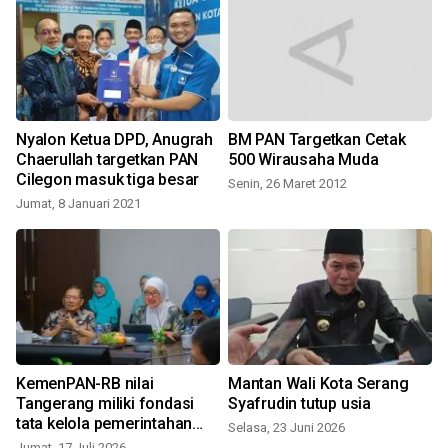
Nyalon Ketua DPD, Anugrah
BM PAN Targetkan Cetak
Chaerullah targetkan PAN
500 Wirausaha Muda
Cilegon masuk tiga besar
Senin, 26 Maret 2012
Jumat, 8 Januari 2021
KemenPAN-RB nilai
Mantan Wali Kota Serang
Tangerang miliki fondasi
Syafrudin tutup usia
a
tata kelola pemerintahan
Selasa, 23 Juni 2026
baik
Jumat, 17 Juli 2026
K