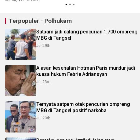
Terpopuler - Polhukam
Satpam jadi dalang pencurian 1.700 ompreng
MBG di Tangsel
Jul 29th
Alasan kesehatan Hotman Paris mundur jadi
kuasa hukum Febrie Adriansyah
Jul 23rd
Ternyata satpam otak pencurian ompreng
MBG di Tangsel positif narkoba
Jul 29th