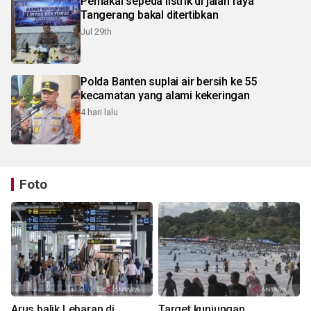
Pemakai sepeda listrik di jalan raya
Tangerang bakal ditertibkan
Jul 29th
Polda Banten suplai air bersih ke 55
kecamatan yang alami kekeringan
4 hari lalu
Foto
Arus balik Lebaran di
Target kunjungan