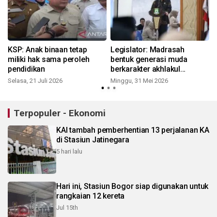
KSP: Anak binaan tetap
Legislator: Madrasah
miliki hak sama peroleh
bentuk generasi muda
pendidikan
berkarakter akhlakul
karimah
Selasa, 21 Juli 2026
Minggu, 31 Mei 2026
Terpopuler - Ekonomi
KAI tambah pemberhentian 13 perjalanan KA
di Stasiun Jatinegara
5 hari lalu
Hari ini, Stasiun Bogor siap digunakan untuk
rangkaian 12 kereta
Jul 15th