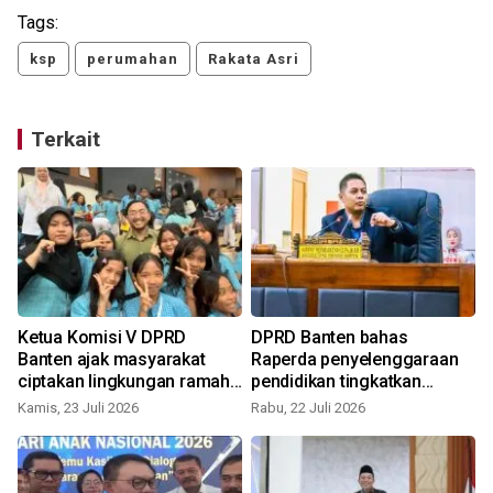
Tags:
ksp
perumahan
Rakata Asri
Terkait
Ketua Komisi V DPRD
DPRD Banten bahas
Banten ajak masyarakat
Raperda penyelenggaraan
ciptakan lingkungan ramah
pendidikan tingkatkan
anak
kualitas
Kamis, 23 Juli 2026
Rabu, 22 Juli 2026
S