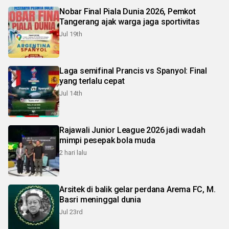
Nobar Final Piala Dunia 2026, Pemkot
Tangerang ajak warga jaga sportivitas
Jul 19th
Laga semifinal Prancis vs Spanyol: Final
yang terlalu cepat
Jul 14th
Rajawali Junior League 2026 jadi wadah
mimpi pesepak bola muda
2 hari lalu
Arsitek di balik gelar perdana Arema FC, M.
Basri meninggal dunia
Jul 23rd