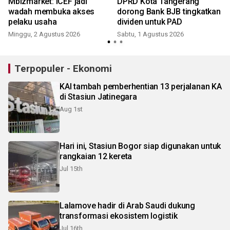
Mbizmarket: ICEF jadi
DPRD Kota Tangerang
wadah membuka akses
dorong Bank BJB tingkatkan
pelaku usaha
dividen untuk PAD
Minggu, 2 Agustus 2026
Sabtu, 1 Agustus 2026
J
Terpopuler - Ekonomi
KAI tambah pemberhentian 13 perjalanan KA
di Stasiun Jatinegara
Aug 1st
Hari ini, Stasiun Bogor siap digunakan untuk
rangkaian 12 kereta
Jul 15th
Lalamove hadir di Arab Saudi dukung
transformasi ekosistem logistik
Jul 16th