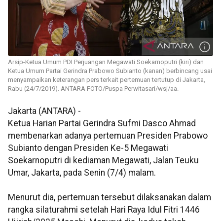
Arsip-Ketua Umum PDI Perjuangan Megawati Soekarnoputri (kiri) dan
Ketua Umum Partai Gerindra Prabowo Subianto (kanan) berbincang usai
menyampaikan keterangan pers terkait pertemuan tertutup di Jakarta,
Rabu (24/7/2019). ANTARA FOTO/Puspa Perwitasari/wsj/aa.
Jakarta (ANTARA) -
Ketua Harian Partai Gerindra Sufmi Dasco Ahmad
membenarkan adanya pertemuan Presiden Prabowo
Subianto dengan Presiden Ke-5 Megawati
Soekarnoputri di kediaman Megawati, Jalan Teuku
Umar, Jakarta, pada Senin (7/4) malam.
Menurut dia, pertemuan tersebut dilaksanakan dalam
rangka silaturahmi setelah Hari Raya Idul Fitri 1446