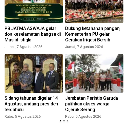
PB JATMA ASWAJA gelar
Dukung ketahanan pangan,
doa keselamatan bangsa di
Kementerian PU gelar
Masjid Istiqlal
Gerakan Irigasi Bersih
Jumat, 7 Agustus 2026
Jumat, 7 Agustus 2026
Sidang tahunan digelar 14
Jembatan Perintis Garuda
Agustus, undang presiden
pulihkan akses warga
terdahulu
Cijeruk Serang
Rabu, 5 Agustus 2026
Rabu, 5 Agustus 2026
J