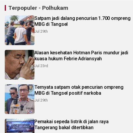
Terpopuler - Polhukam
Satpam jadi dalang pencurian 1.700 ompreng
MBG di Tangsel
Jul 29th
Alasan kesehatan Hotman Paris mundur jadi
kuasa hukum Febrie Adriansyah
Jul 23rd
Ternyata satpam otak pencurian ompreng
MBG di Tangsel positif narkoba
Jul 29th
Pemakai sepeda listrik di jalan raya
Tangerang bakal ditertibkan