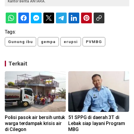
Kantor Berita ANTARA.
Tags:
Gunung ibu
gempa
erupsi
PVMBG
Terkait
Polisi pasok air bersih untuk
51 SPPG di daerah 3T di
warga terdampak krisis air
Lebak siap layani Program
di Cilegon
MBG