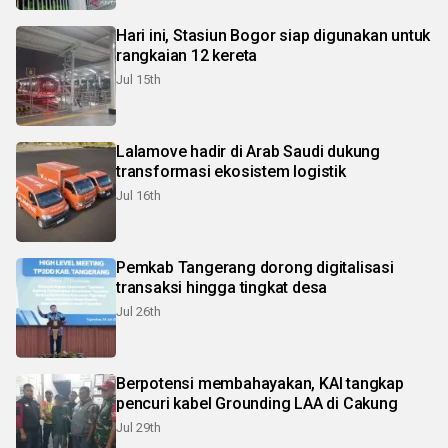
Hari ini, Stasiun Bogor siap digunakan untuk
rangkaian 12 kereta
Jul 15th
Lalamove hadir di Arab Saudi dukung
transformasi ekosistem logistik
Jul 16th
Pemkab Tangerang dorong digitalisasi
transaksi hingga tingkat desa
Jul 26th
Berpotensi membahayakan, KAI tangkap
pencuri kabel Grounding LAA di Cakung
Jul 29th