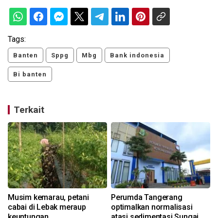
Tags:
Banten
Sppg
Mbg
Bank indonesia
Bi banten
Terkait
Musim kemarau, petani
Perumda Tangerang
cabai di Lebak meraup
optimalkan normalisasi
keuntungan
atasi sedimentasi Sungai