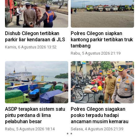
Dishub Cilegon tertibkan
Polres Cilegon siapkan
DL
parkir liar kendaraan di JLS
kantong parkir tertibkan truk
re
tambang
Se
Kamis, 6 Agustus 2026 13:52
Rabu, 5 Agustus 2026 21:19
Se
ASDP terapkan sistem satu
Polres Cilegon siagakan
Po
pintu perdana di lima
posko terpadu hadapi
w
pelabuhan besar
ancaman musim kemarau
ka
Rabu, 5 Agustus 2026 18:14
Selasa, 4 Agustus 2026 21:39
Se