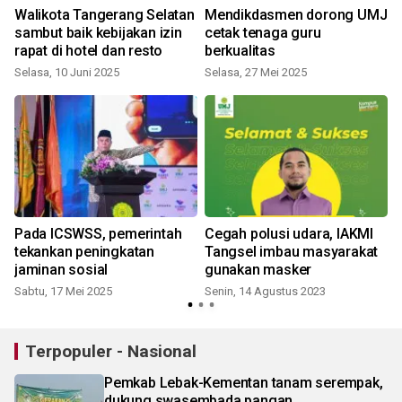
Walikota Tangerang Selatan
Mendikdasmen dorong UMJ
i
sambut baik kebijakan izin
cetak tenaga guru
rapat di hotel dan resto
berkualitas
Selasa, 10 Juni 2025
Selasa, 27 Mei 2025
Pada ICSWSS, pemerintah
Cegah polusi udara, IAKMI
tekankan peningkatan
Tangsel imbau masyarakat
jaminan sosial
gunakan masker
Sabtu, 17 Mei 2025
Senin, 14 Agustus 2023
K
Terpopuler - Nasional
Pemkab Lebak-Kementan tanam serempak,
dukung swasembada pangan