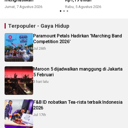
K
Jumat, 7 Agustus 2026
Rabu, 5 Agustus 2026
Terpopuler - Gaya Hidup
Paramount Petals Hadirkan 'Marching Band
Competition 2026'
Jul 26th
Maroon 5 dijadwalkan manggung di Jakarta
5 Februari
3 hari lalu
F&B ID nobatkan Tea-rista terbaik Indonesia
2026
Jul 17th