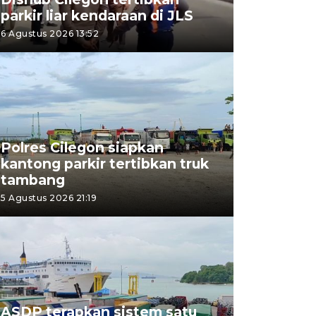
parkir liar kendaraan di JLS
6 Agustus 2026 13:52
Polres Cilegon siapkan
kantong parkir tertibkan truk
tambang
5 Agustus 2026 21:19
ASDP terapkan sistem satu