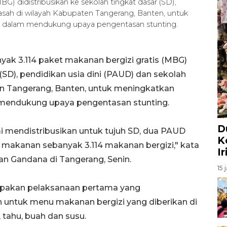
BG) didistribusikan ke sekolah tingkat dasar (SD),
asah di wilayah Kabupaten Tangerang, Banten, untuk
ak dalam mendukung upaya pengentasan stunting.
ak 3.114 paket makanan bergizi gratis (MBG)
 (SD), pendidikan usia dini (PAUD) dan sekolah
n Tangerang, Banten, untuk meningkatkan
m mendukung upaya pengentasan stunting.
D
i mendistribusikan untuk tujuh SD, dua PAUD
K
 makanan sebanyak 3.114 makanan bergizi," kata
I
an Gandana di Tangerang, Senin.
15 
upakan pelaksanaan pertama yang
n untuk menu makanan bergizi yang diberikan di
r, tahu, buah dan susu.