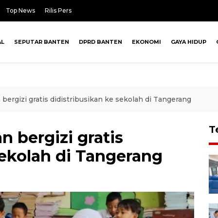
Top News
Rilis Pers
AL
SEPUTAR BANTEN
DPRD BANTEN
EKONOMI
GAYA HIDUP
ergizi gratis didistribusikan ke sekolah di Tangerang
T
 bergizi gratis
sekolah di Tangerang