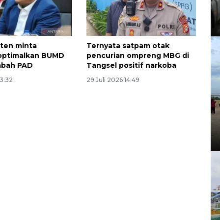
ten minta
Ternyata satpam otak
optimalkan BUMD
pencurian ompreng MBG di
mbah PAD
Tangsel positif narkoba
13:32
29 Juli 2026 14:49