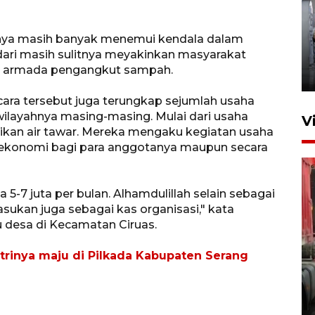
Kunjungan Lebaran di Rutan
nya masih banyak menemui kendala dalam
Kelas IIB Serang
dari masih sulitnya meyakinkan masyarakat
an armada pengangkut sampah.
22 Maret 2026 21:26
ara tersebut juga terungkap sejumlah usaha
wilayahnya masing-masing. Mulai dari usaha
V
ikan air tawar. Mereka mengaku kegiatan usaha
 ekonomi bagi para anggotanya maupun secara
-7 juta per bulan. Alhamdulillah selain sebagai
sukan juga sebagai kas organisasi," kata
u desa di Kecamatan Ciruas.
Kunjungi Cilegon, China lirik
trinya maju di Pilkada Kabupaten Serang
potensi kerjasama di bidang
maritim
31 Juli 2026 17:40