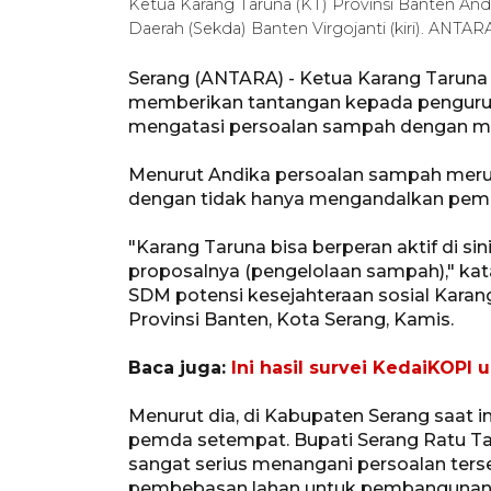
Ketua Karang Taruna (KT) Provinsi Banten And
Daerah (Sekda) Banten Virgojanti (kiri). ANT
Serang (ANTARA) - Ketua Karang Taruna
memberikan tantangan kepada pengurus 
mengatasi persoalan sampah dengan me
Menurut Andika persoalan sampah mer
dengan tidak hanya mengandalkan pemer
"Karang Taruna bisa berperan aktif di si
proposalnya (pengelolaan sampah)," kat
SDM potensi kesejahteraan sosial Karan
Provinsi Banten, Kota Serang, Kamis.
Baca juga:
Ini hasil survei KedaiKOPI
Menurut dia, di Kabupaten Serang saat 
pemda setempat. Bupati Serang Ratu Tat
sangat serius menangani persoalan ters
pembebasan lahan untuk pembangunan 