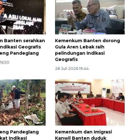
 Banten serahkan
Kemenkum Banten dorong
 Indikasi Geografis
Gula Aren Lebak raih
neng Pandeglang
pelindungan Indikasi
Geografis
 16:50
Memberantas kejahatan
28 Juli 2026 19:44
jalanan Jakarta
2026-08-05 18:00:00
neng Pandeglang
Kemenkum dan Imigrasi
ikat Indikasi
Kanwil Banten duduk