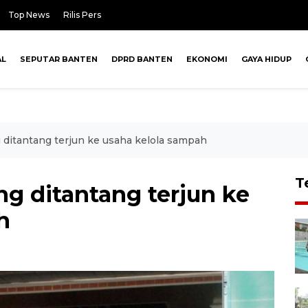
Top News
Rilis Pers
AL
SEPUTAR BANTEN
DPRD BANTEN
EKONOMI
GAYA HIDUP
 ditantang terjun ke usaha kelola sampah
T
g ditantang terjun ke
h