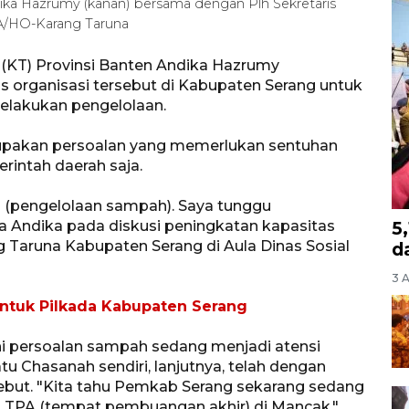
ika Hazrumy (kanan) bersama dengan Plh Sekretaris
ARA/HO-Karang Taruna
 (KT) Provinsi Banten Andika Hazrumy
organisasi tersebut di Kabupaten Serang untuk
lakukan pengelolaan.
upakan persoalan yang memerlukan sentuhan
intah daerah saja.
ni (pengelolaan sampah). Saya tunggu
a Andika pada diskusi peningkatan kapasitas
5
g Taruna Kabupaten Serang di Aula Dinas Sosial
d
3 
 untuk Pilkada Kabupaten Serang
ini persoalan sampah sedang menjadi atensi
u Chasanah sendiri, lanjutnya, telah dengan
ebut. "Kita tahu Pemkab Serang sekarang sedang
TPA (tempat pembuangan akhir) di Mancak,"