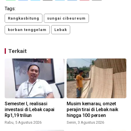
Tags:
Rangkasbitung
sungai cibeureum
korban tenggelam
Lebak
Terkait
Semester I, realisasi
Musim kemarau, omzet
investasi di Lebak capai
perajin tirai di Lebak naik
Rp1,19 triliun
hingga 100 persen
Rabu, 5 Agustus 2026
Senin, 3 Agustus 2026
K