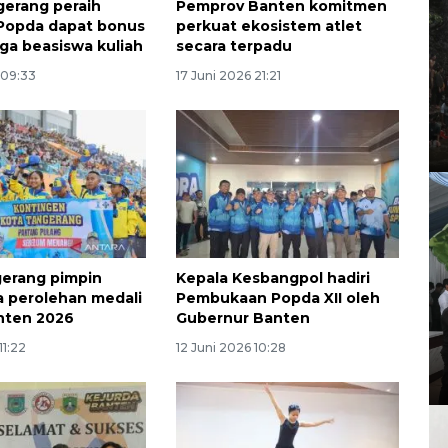
gerang peraih
Pemprov Banten komitmen
 Popda dapat bonus
perkuat ekosistem atlet
ga beasiswa kuliah
secara terpadu
 09:33
17 Juni 2026 21:21
erang pimpin
Kepala Kesbangpol hadiri
 perolehan medali
Pembukaan Popda XII oleh
nten 2026
Gubernur Banten
11:22
12 Juni 2026 10:28