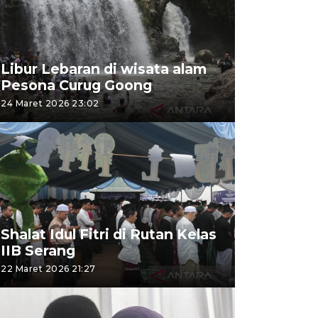
Libur Lebaran di wisata alam
Pesona Curug Goong
24 Maret 2026 23:02
Shalat Idul Fitri di Rutan Kelas
IIB Serang
22 Maret 2026 21:27