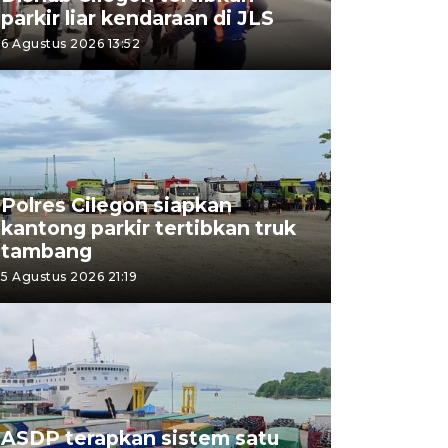
parkir liar kendaraan di JLS
6 Agustus 2026 13:52
Polres Cilegon siapkan
kantong parkir tertibkan truk
tambang
5 Agustus 2026 21:19
ASDP terapkan sistem satu