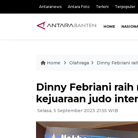
Antaranews
Antara Foto
Terkini
Terpopuler
HOME
NASION
Home
Olahraga
Dinny Febriani rai
Dinny Febriani raih
kejuaraan judo inte
Selasa, 5 September 2023 21:55 WIB