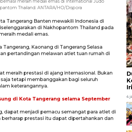
 berhasil meraih medali emas di International Judo
opantom Thailand. ANTARA/HO/Dispora
ota Tangerang Banten mewakili Indonesia di
diselenggarakan di Nakhopantom Thailand pada
 meraih medali emas.
 Tangerang, Kaonang di Tangerang Selasa
n pertandingan melawan atlet tuan rumah di
at meraih prestasi di ajang internasional. Bukan
D
aja tetapi membanggakan bagi seluruh
K
alam keterangannya.
I
4 j
gsung di Kota Tangerang selama September
ng, dapat menjadi pemacu semangat para atlet di
berharap prestasi itu dapat dipertahankan dan