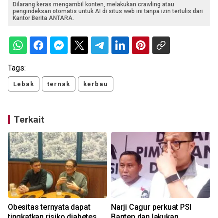
Dilarang keras mengambil konten, melakukan crawling atau
pengindeksan otomatis untuk AI di situs web ini tanpa izin tertulis dari
Kantor Berita ANTARA.
Tags:
Lebak
ternak
kerbau
Terkait
Obesitas ternyata dapat
Narji Cagur perkuat PSI
tingkatkan risiko diabetes
Banten dan lakukan