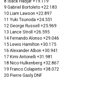
8 Isack Hadjar +19.119
9 Gabriel Bortoleto +22.183
10 Liam Lawson +22.897
11 Yuki Tsunoda +24.551
12 George Russell +25.969
13 Lance Stroll +26.595
14 Fernando Alonso +29.046
15 Lewis Hamilton +30.175
16 Alexander Albon +30.941
17 Kimi Antonelli +31.981
18 Nico Hulkenberg +32.867
19 Franco Colapinto +38.072
20 Pierre Gasly DNF