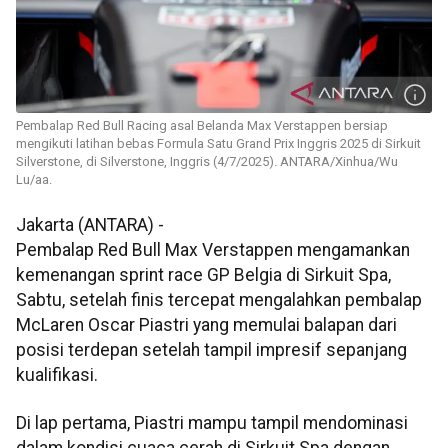
Pembalap Red Bull Racing asal Belanda Max Verstappen bersiap
mengikuti latihan bebas Formula Satu Grand Prix Inggris 2025 di Sirkuit
Silverstone, di Silverstone, Inggris (4/7/2025). ANTARA/Xinhua/Wu
Lu/aa.
Jakarta (ANTARA) -
Pembalap Red Bull Max Verstappen mengamankan
kemenangan sprint race GP Belgia di Sirkuit Spa,
Sabtu, setelah finis tercepat mengalahkan pembalap
McLaren Oscar Piastri yang memulai balapan dari
posisi terdepan setelah tampil impresif sepanjang
kualifikasi.
Di lap pertama, Piastri mampu tampil mendominasi
dalam kondisi cuaca cerah di Sirkuit Spa dengan