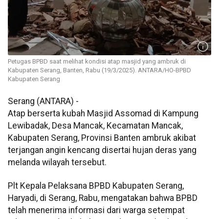
Petugas BPBD saat melihat kondisi atap masjid yang ambruk di
Kabupaten Serang, Banten, Rabu (19/3/2025). ANTARA/HO-BPBD
Kabupaten Serang
Serang (ANTARA) -
Atap berserta kubah Masjid Assomad di Kampung
Lewibadak, Desa Mancak, Kecamatan Mancak,
Kabupaten Serang, Provinsi Banten ambruk akibat
terjangan angin kencang disertai hujan deras yang
melanda wilayah tersebut.
Plt Kepala Pelaksana BPBD Kabupaten Serang,
Haryadi, di Serang, Rabu, mengatakan bahwa BPBD
telah menerima informasi dari warga setempat