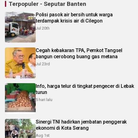
Terpopuler - Seputar Banten
Polisi pasok air bersih untuk warga
terdampak krisis air di Cilegon
Jul 20th
Cegah kebakaran TPA, Pemkot Tangsel
bangun cerobong buang gas metana
Jul 23rd
Info, harga telur di tingkat pengecer di Lebak
turun
5 hari lalu
Sinergi TNI hadirkan jembatan penggerak
ekonomi di Kota Serang
Aug 1st