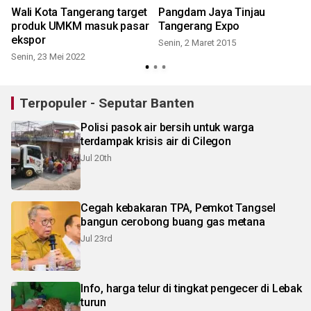
s
Wali Kota Tangerang target
Pangdam Jaya Tinjau
produk UMKM masuk pasar
Tangerang Expo
ekspor
Senin, 2 Maret 2015
Senin, 23 Mei 2022
Terpopuler - Seputar Banten
Polisi pasok air bersih untuk warga
terdampak krisis air di Cilegon
Jul 20th
Cegah kebakaran TPA, Pemkot Tangsel
bangun cerobong buang gas metana
Jul 23rd
Info, harga telur di tingkat pengecer di Lebak
turun