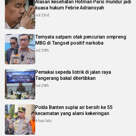
Alasan kesehatan Hotman Paris mundur jadi
kuasa hukum Febrie Adriansyah
Jul 23rd
Ternyata satpam otak pencurian ompreng
MBG di Tangsel positif narkoba
Jul 29th
Pemakai sepeda listrik di jalan raya
Tangerang bakal ditertibkan
Jul 29th
Polda Banten suplai air bersih ke 55
kecamatan yang alami kekeringan
4 hari lalu