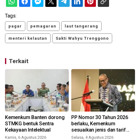
Tags:
pagar
pemagaran
laut tangerang
menteri kelautan
Sakti Wahyu Trenggono
Terkait
Kemenkum Banten dorong
PP Nomor 30 Tahun 2026
STMKG bentuk Sentra
berlaku, Kemenkum
Kekayaan Intelektual
sesuaikan jenis dan tarif
PNBP
Kamis, 6 Agustus 2026
Selasa, 4 Agustus 2026
R