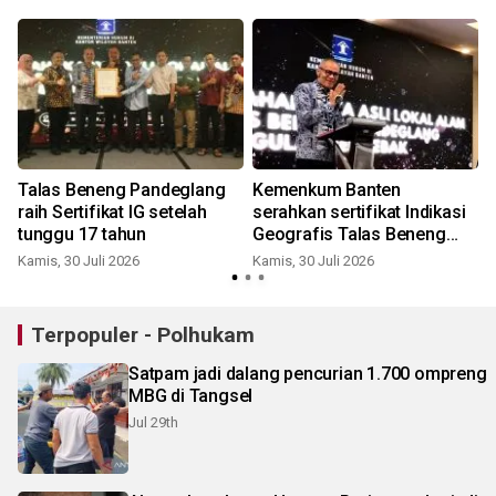
Talas Beneng Pandeglang
Kemenkum Banten
raih Sertifikat IG setelah
serahkan sertifikat Indikasi
tunggu 17 tahun
Geografis Talas Beneng
Pandeglang
Kamis, 30 Juli 2026
Kamis, 30 Juli 2026
K
Terpopuler - Polhukam
Satpam jadi dalang pencurian 1.700 ompreng
MBG di Tangsel
Jul 29th