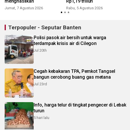
menghasilkan
Rp1,19 triliun
K
Jumat, 7 Agustus 2026
Rabu, 5 Agustus 2026
Terpopuler - Seputar Banten
Polisi pasok air bersih untuk warga
terdampak krisis air di Cilegon
Jul 20th
Cegah kebakaran TPA, Pemkot Tangsel
bangun cerobong buang gas metana
Jul 23rd
Info, harga telur di tingkat pengecer di Lebak
turun
5 hari lalu