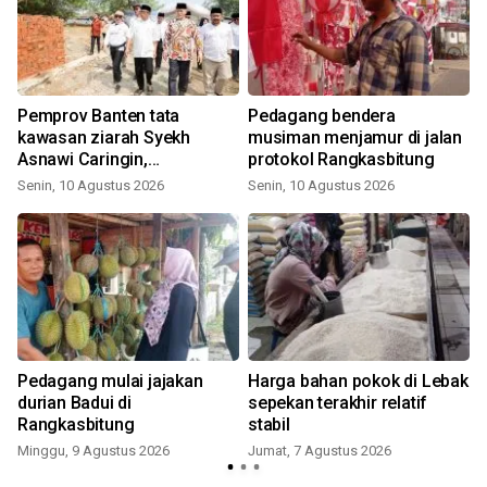
Pemprov Banten tata
Pedagang bendera
kawasan ziarah Syekh
musiman menjamur di jalan
Asnawi Caringin,
protokol Rangkasbitung
terintegrasi UMKM
Senin, 10 Agustus 2026
Senin, 10 Agustus 2026
Pedagang mulai jajakan
Harga bahan pokok di Lebak
durian Badui di
sepekan terakhir relatif
Rangkasbitung
stabil
Minggu, 9 Agustus 2026
Jumat, 7 Agustus 2026