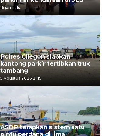
16 jam lalu
Polres Cilegon siapkan
kantong parkir tertibkan truk
tambang
5 Agustus 2026 21:19
ASDP terapkan sistem satu
pintu perdana di lima