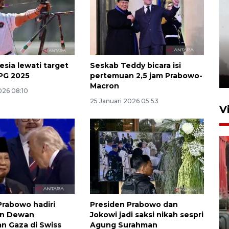
esia lewati target
Seskab Teddy bicara isi
PG 2025
pertemuan 2,5 jam Prabowo-
Macron
026 08:10
25 Januari 2026 05:53
V
Prabowo hadiri
Presiden Prabowo dan
an Dewan
Jokowi jadi saksi nikah sespri
n Gaza di Swiss
Agung Surahman