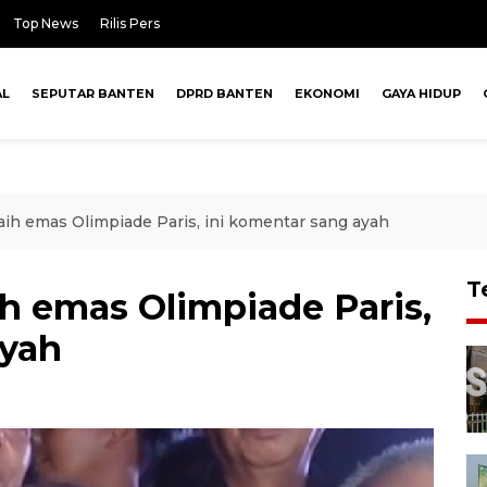
Top News
Rilis Pers
AL
SEPUTAR BANTEN
DPRD BANTEN
EKONOMI
GAYA HIDUP
raih emas Olimpiade Paris, ini komentar sang ayah
T
ih emas Olimpiade Paris,
ayah