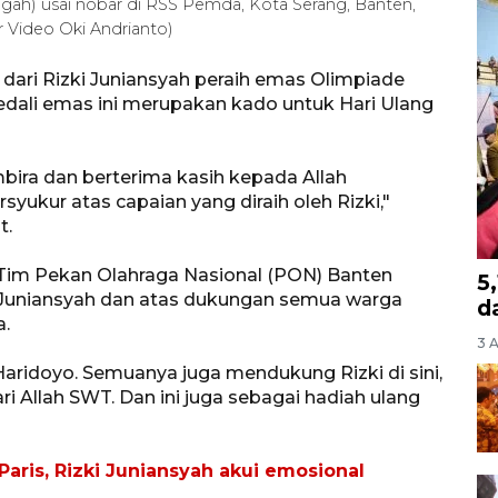
ngah) usai nobar di RSS Pemda, Kota Serang, Banten,
 Video Oki Andrianto)
ari Rizki Juniansyah peraih emas Olimpiade
ali emas ini merupakan kado untuk Hari Ulang
mbira dan berterima kasih kepada Allah
yukur atas capaian yang diraih oleh Rizki,"
t.
 Tim Pekan Olahraga Nasional (PON) Banten
5
 Juniansyah dan atas dukungan semua warga
d
a.
3 
aridoyo. Semuanya juga mendukung Rizki di sini,
i Allah SWT. Dan ini juga sebagai hadiah ulang
Paris, Rizki Juniansyah akui emosional