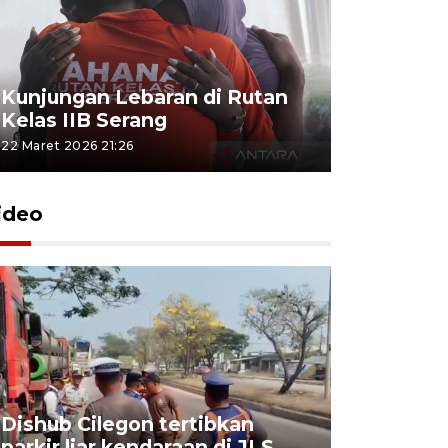
Kunjungan Lebaran di Rutan
Kelas IIB Serang
22 Maret 2026 21:26
ideo
Dishub Cilegon tertibkan
parkir liar kendaraan di JLS