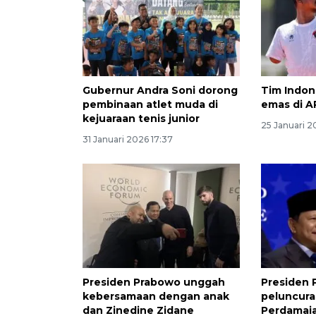
Gubernur Andra Soni dorong
Tim Indon
pembinaan atlet muda di
emas di A
kejuaraan tenis junior
25 Januari 2
31 Januari 2026 17:37
Presiden Prabowo unggah
Presiden 
kebersamaan dengan anak
peluncur
dan Zinedine Zidane
Perdamaia