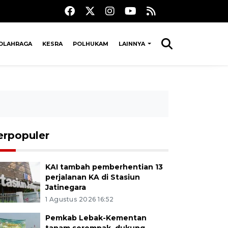
OLAHRAGA
KESRA
POLHUKAM
LAINNYA
erpopuler
KAI tambah pemberhentian 13
perjalanan KA di Stasiun
Jatinegara
1 Agustus 2026 16:52
Pemkab Lebak-Kementan