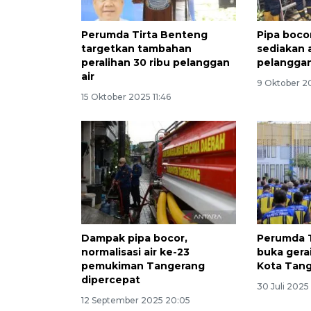
Perumda Tirta Benteng
Pipa boco
targetkan tambahan
sediakan a
peralihan 30 ribu pelanggan
pelangga
air
9 Oktober 2
15 Oktober 2025 11:46
Dampak pipa bocor,
Perumda 
normalisasi air ke-23
buka gera
pemukiman Tangerang
Kota Tan
dipercepat
30 Juli 2025
12 September 2025 20:05