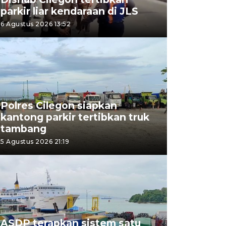
parkir liar kendaraan di JLS
6 Agustus 2026 13:52
Polres Cilegon siapkan
kantong parkir tertibkan truk
tambang
5 Agustus 2026 21:19
ASDP terapkan sistem satu