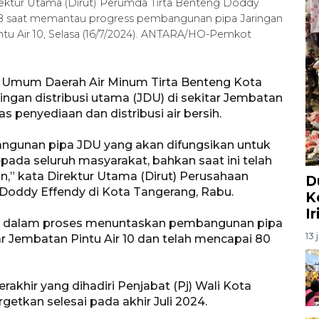
rektur Utama (Dirut) Perumda Tirta Benteng Doddy
B saat memantau progress pembangunan pipa Jaringan
ntu Air 10, Selasa (16/7/2024). ANTARA/HO-Pemkot
 Umum Daerah Air Minum Tirta Benteng Kota
ngan distribusi utama (JDU) di sekitar Jembatan
s penyediaan dan distribusi air bersih.
angunan pipa JDU yang akan difungsikan untuk
pada seluruh masyarakat, bahkan saat ini telah
n,” kata Direktur Utama (Dirut) Perusahaan
D
Doddy Effendy di Kota Tangerang, Rabu.
K
I
ang dalam proses menuntaskan pembangunan pipa
13 
ar Jembatan Pintu Air 10 dan telah mencapai 80
rakhir yang dihadiri Penjabat (Pj) Wali Kota
etkan selesai pada akhir Juli 2024.