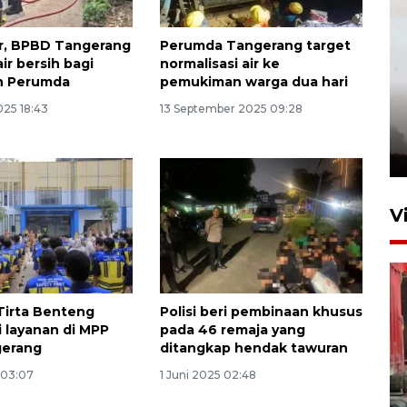
r, BPBD Tangerang
Perumda Tangerang target
ir bersih bagi
normalisasi air ke
n Perumda
pemukiman warga dua hari
025 18:43
13 September 2025 09:28
V
Tirta Benteng
Polisi beri pembinaan khusus
i layanan di MPP
pada 46 remaja yang
gerang
ditangkap hendak tawuran
 03:07
1 Juni 2025 02:48