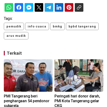
Tags:
pemudik
info cuaca
bmkg
bpbd tangerang
arus mudik
Terkait
PMI Tangerang beri
Peringati hari donor darah,
penghargaan 54 pendonor
PMI Kota Tangerang gelar
sukarela
CKG