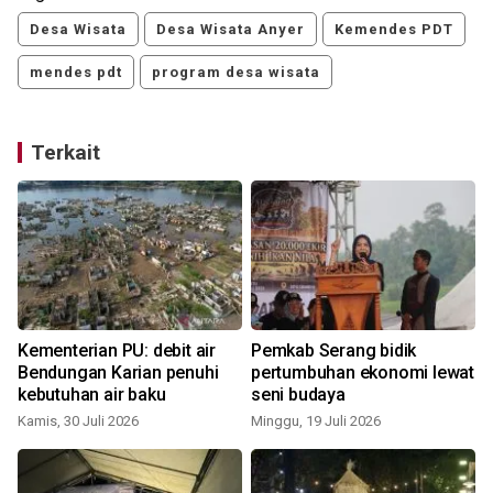
Desa Wisata
Desa Wisata Anyer
Kemendes PDT
mendes pdt
program desa wisata
Terkait
Kementerian PU: debit air
Pemkab Serang bidik
Bendungan Karian penuhi
pertumbuhan ekonomi lewat
kebutuhan air baku
seni budaya
Kamis, 30 Juli 2026
Minggu, 19 Juli 2026
S