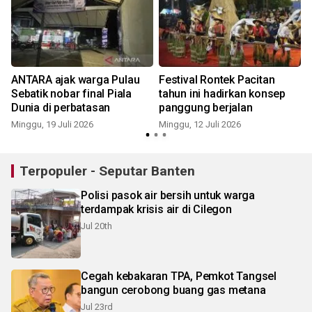
ANTARA ajak warga Pulau
Festival Rontek Pacitan
Sebatik nobar final Piala
tahun ini hadirkan konsep
Dunia di perbatasan
panggung berjalan
Minggu, 19 Juli 2026
Minggu, 12 Juli 2026
J
Terpopuler - Seputar Banten
Polisi pasok air bersih untuk warga
terdampak krisis air di Cilegon
Jul 20th
Cegah kebakaran TPA, Pemkot Tangsel
bangun cerobong buang gas metana
Jul 23rd