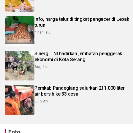
Info, harga telur di tingkat pengecer di Lebak
turun
4 hari lalu
Sinergi TNI hadirkan jembatan penggerak
ekonomi di Kota Serang
Aug 1st
Pemkab Pandeglang salurkan 211.000 liter
air bersih ke 33 desa
Jul 29th
Foto