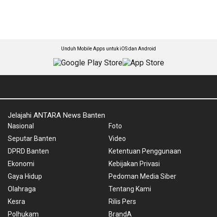
Unduh Mobile Apps untuk iOS dan Android
Jelajahi ANTARA News Banten
Nasional
Foto
Seputar Banten
Video
DPRD Banten
Ketentuan Penggunaan
Ekonomi
Kebijakan Privasi
Gaya Hidup
Pedoman Media Siber
Olahraga
Tentang Kami
Kesra
Rilis Pers
Polhukam
BrandA