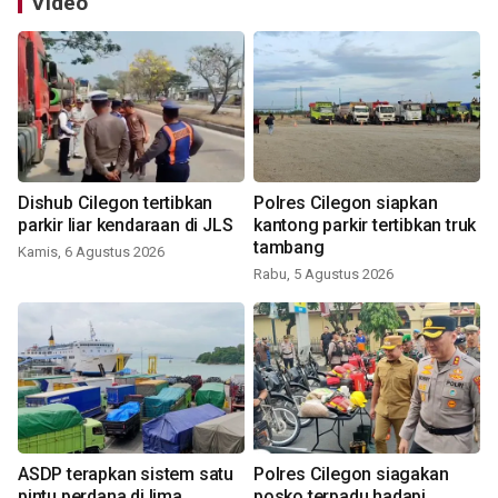
Video
Dishub Cilegon tertibkan
Polres Cilegon siapkan
parkir liar kendaraan di JLS
kantong parkir tertibkan truk
tambang
Kamis, 6 Agustus 2026
Rabu, 5 Agustus 2026
ASDP terapkan sistem satu
Polres Cilegon siagakan
pintu perdana di lima
posko terpadu hadapi