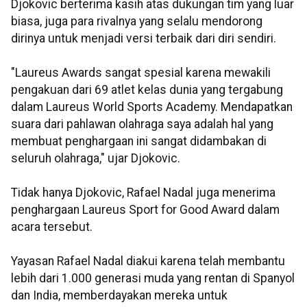
Djokovic berterima kasih atas dukungan tim yang luar
biasa, juga para rivalnya yang selalu mendorong
dirinya untuk menjadi versi terbaik dari diri sendiri.
"Laureus Awards sangat spesial karena mewakili
pengakuan dari 69 atlet kelas dunia yang tergabung
dalam Laureus World Sports Academy. Mendapatkan
suara dari pahlawan olahraga saya adalah hal yang
membuat penghargaan ini sangat didambakan di
seluruh olahraga," ujar Djokovic.
Tidak hanya Djokovic, Rafael Nadal juga menerima
penghargaan Laureus Sport for Good Award dalam
acara tersebut.
Yayasan Rafael Nadal diakui karena telah membantu
lebih dari 1.000 generasi muda yang rentan di Spanyol
dan India, memberdayakan mereka untuk