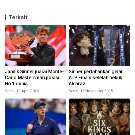
Terkait
Jannik Sinner juarai Monte-
Sinner pertahankan gelar
Carlo Masters dan posisi
ATP Finals setelah bekuk
No.1 dunia
Alcaraz
Senin, 13 April 2026
Senin, 17 November 2025