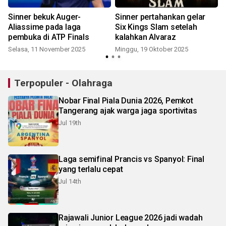
Sinner bekuk Auger-
Sinner pertahankan gelar
Aliassime pada laga
Six Kings Slam setelah
pembuka di ATP Finals
kalahkan Alvaraz
Selasa, 11 November 2025
Minggu, 19 Oktober 2025
Terpopuler - Olahraga
Nobar Final Piala Dunia 2026, Pemkot
Tangerang ajak warga jaga sportivitas
Jul 19th
Laga semifinal Prancis vs Spanyol: Final
yang terlalu cepat
Jul 14th
Rajawali Junior League 2026 jadi wadah