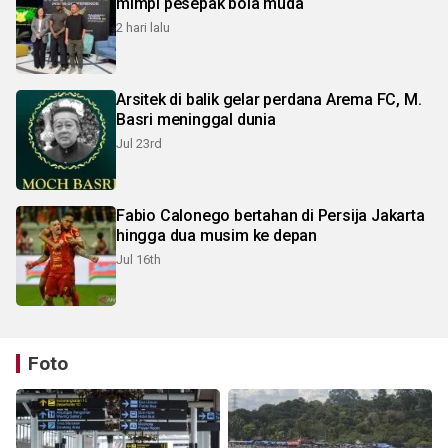
mimpi pesepak bola muda
2 hari lalu
Arsitek di balik gelar perdana Arema FC, M.
Basri meninggal dunia
Jul 23rd
Fabio Calonego bertahan di Persija Jakarta
hingga dua musim ke depan
Jul 16th
Foto