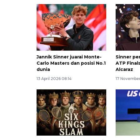
Jannik Sinner juarai Monte-
Sinner pe
Carlo Masters dan posisi No.1
ATP Final
dunia
Alcaraz
13 April 2026 08:14
17 November