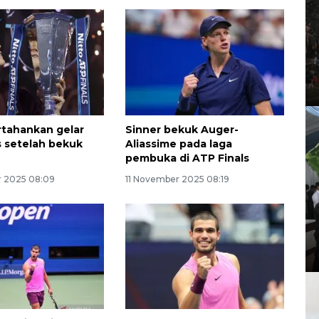
rtahankan gelar
Sinner bekuk Auger-
s setelah bekuk
Aliassime pada laga
pembuka di ATP Finals
 2025 08:09
11 November 2025 08:19