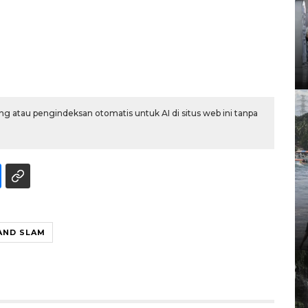
g atau pengindeksan otomatis untuk AI di situs web ini tanpa
AND SLAM