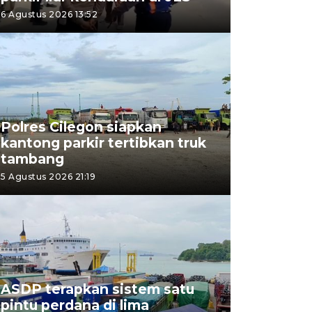
6 Agustus 2026 13:52
Polres Cilegon siapkan
kantong parkir tertibkan truk
tambang
5 Agustus 2026 21:19
ASDP terapkan sistem satu
pintu perdana di lima