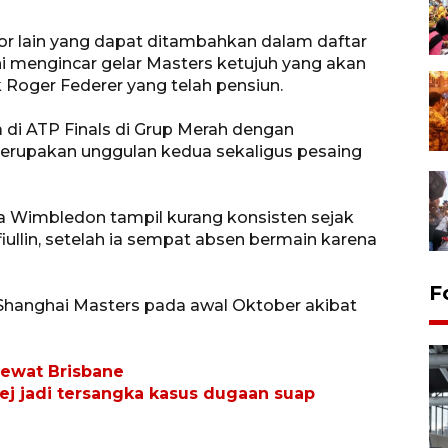
or lain yang dapat ditambahkan dalam daftar
ini mengincar gelar Masters ketujuh yang akan
Roger Federer yang telah pensiun.
 di ATP Finals di Grup Merah dengan
erupakan unggulan kedua sekaligus pesaing
a Wimbledon tampil kurang konsisten sejak
iullin, setelah ia sempat absen bermain karena
F
k Shanghai Masters pada awal Oktober akibat
lewat Brisbane
 jadi tersangka kasus dugaan suap