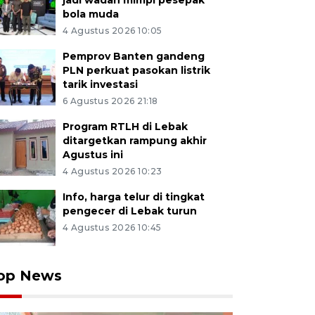
jadi wadah mimpi pesepak
bola muda
4 Agustus 2026 10:05
Pemprov Banten gandeng
PLN perkuat pasokan listrik
tarik investasi
6 Agustus 2026 21:18
Program RTLH di Lebak
ditargetkan rampung akhir
Agustus ini
4 Agustus 2026 10:23
Info, harga telur di tingkat
pengecer di Lebak turun
4 Agustus 2026 10:45
op News