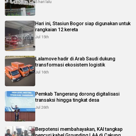
5 hari lalu
Hari ini, Stasiun Bogor siap digunakan untuk
rangkaian 12 kereta
Jul 15th
Lalamove hadir di Arab Saudi dukung
transformasi ekosistem logistik
Jul 16th
Pemkab Tangerang dorong digitalisasi
transaksi hingga tingkat desa
Jul 26th
Berpotensi membahayakan, KAI tangkap
pencuri kabel Grounding LAA di Cakung