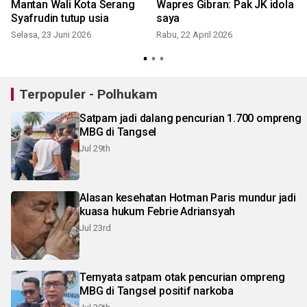
Mantan Wali Kota Serang
Wapres Gibran: Pak JK idola
a
Syafrudin tutup usia
saya
Selasa, 23 Juni 2026
Rabu, 22 April 2026
R
Terpopuler - Polhukam
Satpam jadi dalang pencurian 1.700 ompreng
MBG di Tangsel
Jul 29th
Alasan kesehatan Hotman Paris mundur jadi
kuasa hukum Febrie Adriansyah
Jul 23rd
Ternyata satpam otak pencurian ompreng
MBG di Tangsel positif narkoba