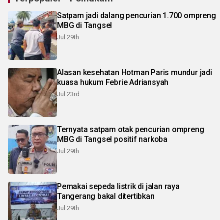
Satpam jadi dalang pencurian 1.700 ompreng
MBG di Tangsel
Jul 29th
Alasan kesehatan Hotman Paris mundur jadi
kuasa hukum Febrie Adriansyah
Jul 23rd
Ternyata satpam otak pencurian ompreng
MBG di Tangsel positif narkoba
Jul 29th
Pemakai sepeda listrik di jalan raya
Tangerang bakal ditertibkan
Jul 29th