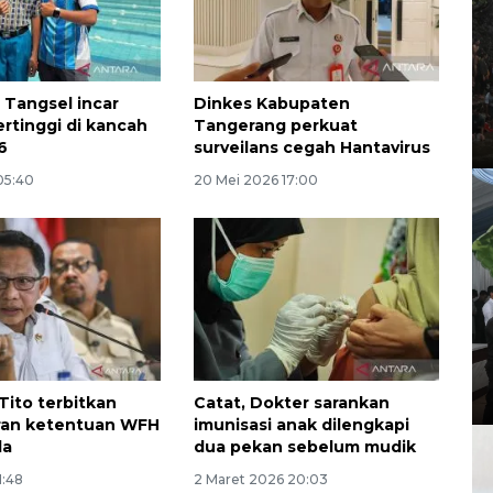
 Tangsel incar
Dinkes Kabupaten
ertinggi di kancah
Tangerang perkuat
6
surveilans cegah Hantavirus
 05:40
20 Mei 2026 17:00
Tito terbitkan
Catat, Dokter sarankan
ran ketentuan WFH
imunisasi anak dilengkapi
da
dua pekan sebelum mudik
1:48
2 Maret 2026 20:03