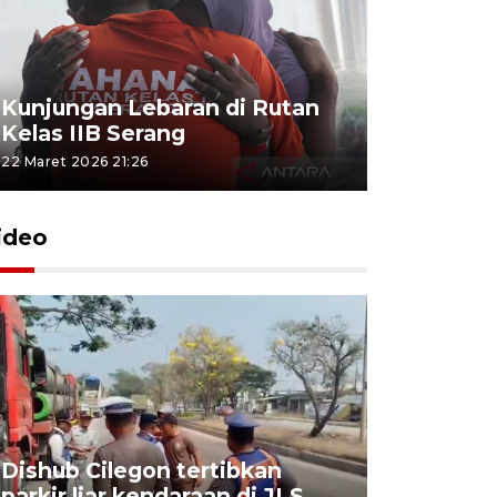
Kunjungan Lebaran di Rutan
Kelas IIB Serang
22 Maret 2026 21:26
ideo
Dishub Cilegon tertibkan
parkir liar kendaraan di JLS