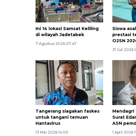
Ini 14 lokasi Samsat Keliling
Siswa asal
di wilayah Jadetabek
prestasi t
O2SN 202
7 Agustus 2026 07:47
31 Juli 2026
Tangerang siagakan faskes
Mendagri 
untuk tangani temuan
Surat Eda
Hantavirus
ASN pem
13 Mei 2026 14:00
1 April 2026 1