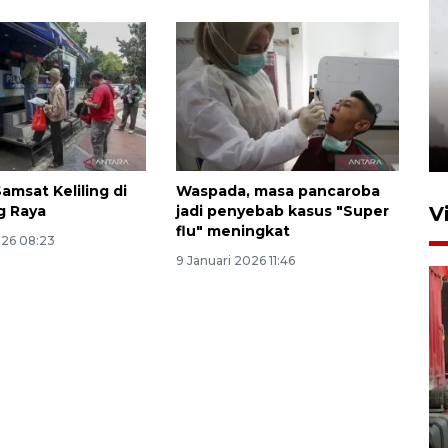
 Samsat Keliling di
Waspada, masa pancaroba
V
g Raya
jadi penyebab kasus "Super
flu" meningkat
026 08:23
9 Januari 2026 11:46