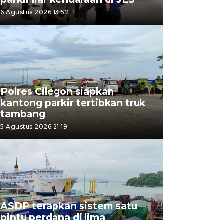
6 Agustus 2026 13:52
Polres Cilegon siapkan
kantong parkir tertibkan truk
tambang
5 Agustus 2026 21:19
ASDP terapkan sistem satu
pintu perdana di lima