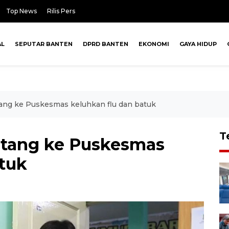
Top News
Rilis Pers
AL
SEPUTAR BANTEN
DPRD BANTEN
EKONOMI
GAYA HIDUP
ang ke Puskesmas keluhkan flu dan batuk
T
atang ke Puskesmas
atuk