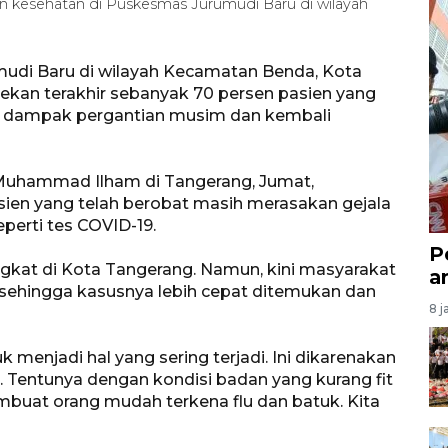
 kesehatan di Puskesmas Jurumudi Baru di wilayah
udi Baru di wilayah Kecamatan Benda, Kota
ekan terakhir sebanyak 70 persen pasien yang
k dampak pergantian musim dan kembali
 Muhammad Ilham di Tangerang, Jumat,
asien yang telah berobat masih merasakan gejala
perti tes COVID-19.
P
gkat di Kota Tangerang. Namun, kini masyarakat
a
di sehingga kasusnya lebih cepat ditemukan dan
8 j
uk menjadi hal yang sering terjadi. Ini dikarenakan
 Tentunya dengan kondisi badan yang kurang fit
buat orang mudah terkena flu dan batuk. Kita