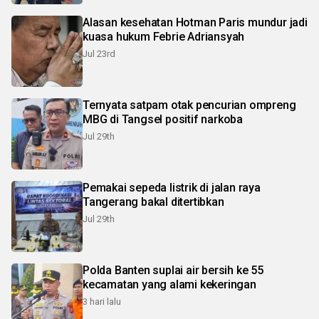
Alasan kesehatan Hotman Paris mundur jadi
kuasa hukum Febrie Adriansyah
Jul 23rd
Ternyata satpam otak pencurian ompreng
MBG di Tangsel positif narkoba
Jul 29th
Pemakai sepeda listrik di jalan raya
Tangerang bakal ditertibkan
Jul 29th
Polda Banten suplai air bersih ke 55
kecamatan yang alami kekeringan
3 hari lalu