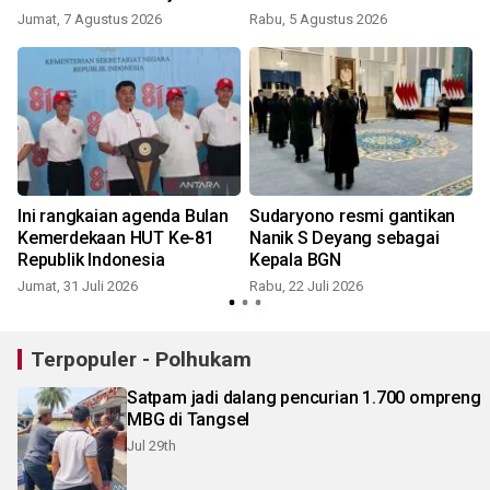
Jumat, 7 Agustus 2026
Rabu, 5 Agustus 2026
M
t
Ini rangkaian agenda Bulan
Sudaryono resmi gantikan
Kemerdekaan HUT Ke-81
Nanik S Deyang sebagai
Republik Indonesia
Kepala BGN
Jumat, 31 Juli 2026
Rabu, 22 Juli 2026
S
Terpopuler - Polhukam
Satpam jadi dalang pencurian 1.700 ompreng
MBG di Tangsel
Jul 29th